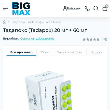
0
Клієнту
Тадапокс (Tadapox) 20 мг + 60 мг
Тадапокс (Tadapox) 20 мг + 60 мг
Виробник:
Centurion Laboratories
0
Все про товар
Опис
Характеристики
Відгуки
0