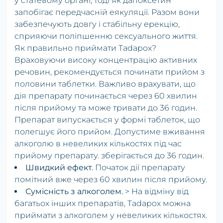
у статевому органі, тоді як дапоксетин
запобігає передчасній еякуляції. Разом вони
забезпечують довгу і стабільну ерекцію,
сприяючи поліпшенню сексуального життя.
Як правильно приймати Tadapox?
Враховуючи високу концентрацію активних
речовин, рекомендується починати прийом з
половини таблетки. Важливо врахувати, що
дія препарату починається через 60 хвилин
після прийому та може тривати до 36 годин.
Препарат випускається у формі таблеток, що
полегшує його прийом. Допустиме вживання
алкоголю в невеликих кількостях під час
прийому препарату. зберігається до 36 годин.
Швидкий ефект.
Початок дії препарату
помітний вже через 60 хвилин після прийому.
Сумісність з алкоголем.
> На відміну від
багатьох інших препаратів, Tadapox можна
приймати з алкоголем у невеликих кількостях.