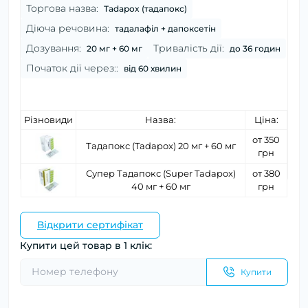
Торгова назва:
Tadapox (тадапокс)
Діюча речовина:
тадалафіл + дапоксетін
Дозування:
Тривалість дії:
20 мг + 60 мг
до 36 годин
Початок дії через::
від 60 хвилин
Різновиди
Назва:
Ціна:
от 350
Тадапокс (Tadapox) 20 мг + 60 мг
грн
Супер Тадапокс (Super Tadapox)
от 380
40 мг + 60 мг
грн
Відкрити сертифікат
Купити цей товар в 1 клік:
Купити