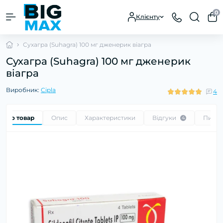
0
Клієнту
Сухагра (Suhagra) 100 мг дженерик віагра
Сухагра (Suhagra) 100 мг дженерик
віагра
Виробник:
Cipla
4
 про товар
Опис
Характеристики
Відгуки
Питан
4