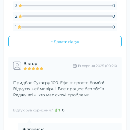
3
0
2
0
1
0
+ Додати відгук
Віктор
19 серпня 2025 (00:26)
Придбав Сухагру 100. Ефект просто бомба!
Відчуття неймовірні. Все працює без збоїв.
Раджу всім, хто має схожі проблеми.
Відгук був корисний?
0
Відповідь: