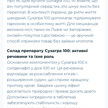
про те, щоб купити Suhagra 100, то знайте, що
він популярний серед тих, хто цінує якість без
переплат. В контексті України, де ритм життя
швидкий, Сухагра 100 допомагає підтримувати
гармонію в особистому житті. Для мешканців
великих міст, таких як Львів чи Запоріжжя,
онлайн-покупка з доставкою — це зручний
спосіб отримати товар без зайвих клопотів.
Склад препарату Сухагра 100: активні
речовини та їхня роль
Основним компонентом у Сухагра 100 є
силденафіл у дозі 100 мг. Ця речовина
відповідає за розслаблення м'язів і
розширення судин, що сприяє кращому
притоку крові. Завдяки цьому, ефект
досягається природно і триває досить довго.
Допоміжні інгредієнти в таблетках
забезпечують стабільність і хорошу