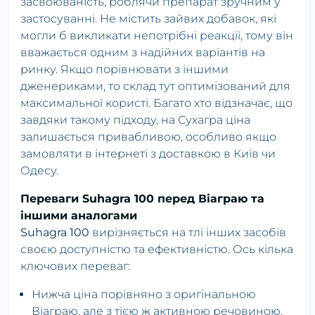
засвоюваність, роблячи препарат зручним у
застосуванні. Не містить зайвих добавок, які
могли б викликати непотрібні реакції, тому він
вважається одним з надійних варіантів на
ринку. Якщо порівнювати з іншими
дженериками, то склад тут оптимізований для
максимальної користі. Багато хто відзначає, що
завдяки такому підходу, на Сухагра ціна
залишається привабливою, особливо якщо
замовляти в інтернеті з доставкою в Київ чи
Одесу.
Переваги Suhagra 100 перед Віаграю та
іншими аналогами
Suhagra 100
вирізняється на тлі інших засобів
своєю доступністю та ефективністю. Ось кілька
ключових переваг:
Нижча ціна порівняно з оригінальною
Віаграю, але з тією ж активною речовиною.