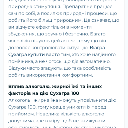
природна стимуляція. Препарат не працює
сам по собі, а посилює природні процеси, що
робить його більш природним. Це означає, що
ви відчуєте ефект тільки в моменти
збудження, що зручно і безпечно. Багато
чоловіків цінують цей аспект, тому що він
дозволяє контролювати ситуацію.
Віагра
Сухагра купити варто тим
, хто хоче надійного
помічника, а не чогось, що діє автоматично.
Відгуки часто згадують, що така особливість
робить використання комфортним.
Вплив алкоголю, жирної їжі та інших
факторів на дію Сухагра 100
Алкоголь і жирна їжа можуть уповільнити дію
Сухагра 100, тому краше уникати їх перед
прийомом. Невелика кількість алкоголю
допустима, але в міру, щоб не знижувати
ефективність. Інші фактори, як стрес чи втома,