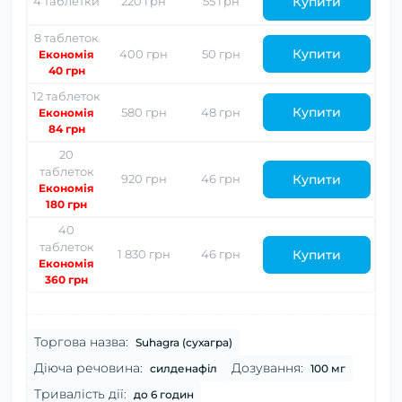
Купити
4 таблетки
220 грн
55 грн
8 таблеток
Купити
400 грн
50 грн
Економія
40 грн
12 таблеток
Купити
580 грн
48 грн
Економія
84 грн
20
таблеток
Купити
920 грн
46 грн
Економія
180 грн
40
таблеток
Купити
1 830 грн
46 грн
Економія
360 грн
Торгова назва:
Suhagra (сухагра)
Діюча речовина:
Дозування:
силденафіл
100 мг
Тривалість дії:
до 6 годин