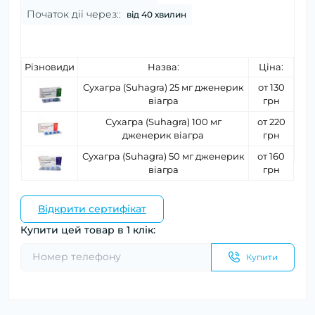
Початок дії через::
від 40 хвилин
Різновиди
Назва:
Ціна:
Сухагра (Suhagra) 25 мг дженерик
от 130
віагра
грн
Сухагра (Suhagra) 100 мг
от 220
дженерик віагра
грн
Сухагра (Suhagra) 50 мг дженерик
от 160
віагра
грн
Відкрити сертифікат
Купити цей товар в 1 клік:
Купити