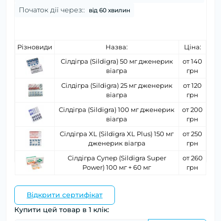
Початок дії через::
від 60 хвилин
Різновиди
Назва:
Ціна:
Сілдігра (Sildigra) 50 мг дженерик
от 140
віагра
грн
Сілдігра (Sildigra) 25 мг дженерик
от 120
віагра
грн
Сілдігра (Sildigra) 100 мг дженерик
от 200
віагра
грн
Сілдігра XL (Sildigra XL Plus) 150 мг
от 250
дженерик віагра
грн
Сілдігра Супер (Sildigra Super
от 260
Power) 100 мг + 60 мг
грн
Відкрити сертифікат
Купити цей товар в 1 клік: