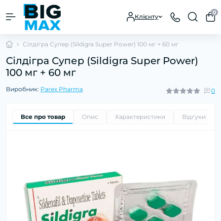
0
Клієнту
Сілдігра Супер (Sildigra Super Power) 100 мг + 60 мг
Сілдігра Супер (Sildigra Super Power)
100 мг + 60 мг
Виробник:
Parex Pharma
0
Все про товар
Опис
Характеристики
Відгуки
0