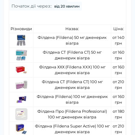
Початок дії через::
від 20 хвилин
Різновиди
Назва:
Ціна:
Філдена (Fildena) 50 мг дженерик
от 140
віагра
грн
Філдена СТ (Fildena CT) 50 мг
от 160
дженерик віагра
грн
Філдена ХХХ (Fildena XXX) 100 мг
от 160
дженерик віагра
грн
Філдена СТ (Fildena CT) 100 мг
от 210
дженерик віагра
грн
Філдена (Fildena) 100 мг дженерик
от 160
віагра
грн
Філдена Про (Fildena Professional)
от 180
100 мг дженерик віагра
грн
Філдена (Fildena Super Active) 100 мг
от 210
дженерик віагра
грн