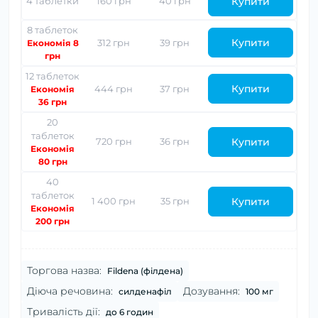
Купити
4 таблетки
160 грн
40 грн
8 таблеток
Купити
312 грн
39 грн
Економія 8
грн
12 таблеток
Купити
444 грн
37 грн
Економія
36 грн
20
таблеток
Купити
720 грн
36 грн
Економія
80 грн
40
таблеток
Купити
1 400 грн
35 грн
Економія
200 грн
Торгова назва:
Fildena (філдена)
Діюча речовина:
Дозування:
силденафіл
100 мг
Тривалість дії:
до 6 годин