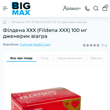
0
Клієнту
Філдена ХХХ (Fildena XXX) 100 мг дженерик віагра
Філдена ХХХ (Fildena XXX) 100 мг
дженерик віагра
Виробник:
Fortune Health Care
0
Все про товар
Опис
Характеристики
Відгуки
0