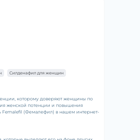
н
Силденафил для женщин
отенции, которому доверяют женщины по
ения женской потенции и повышения
 Femalefil (Фемалефил) в нашем интернет-
, которые выделяют его на фоне других