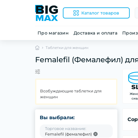
Каталог товаров
Про магазин
Доставка и оплата
Произ
Таблетки для женщин
Femalefil (Фемалефил) дл
Возбуждающие таблетки для
Жен
женщин
сиа
Вы выбрали:
Сор
Торговое название:
Femalefil (фемалефил)