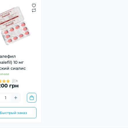
алефил
alefil) 10 мг
ский сиалис
личии
1
00 грн
Быстрый заказ