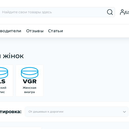
К
водители
Отзывы
Статьи
я жінок
ский
Женская
лис
виагра
тировка: