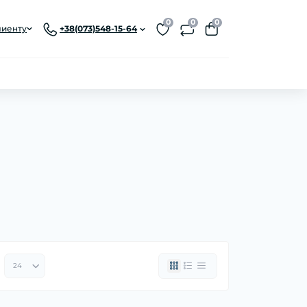
0
0
0
лиенту
+38(073)548-15-64