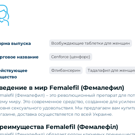
орма выпуска
Возбуждающие таблетки для женщин
рговое название
Cenforce (ценфорс)
ействующее
Флибансерин
Тадалафил для женщи
ещество
ведение в мир Femalefil (Фемалефил)
malefil (Фемалефил) – это революционный препарат для п
ему миру. Это современное средство, созданное для усил
овня сексуального удовольствия. Мы предлагаем вам купить
газине, доставка осуществляется по всей Украине.
реимущества Femalefil (Фемалефіл)
malefil (Фемалефил) обладает рядом ключевых преимуществ