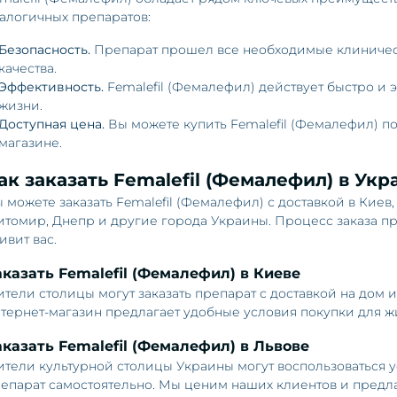
алогичных препаратов:
Безопасность.
Препарат прошел все необходимые клиничес
качества.
Эффективность.
Femalefil (Фемалефил) действует быстро и 
жизни.
Доступная цена.
Вы можете купить Femalefil (Фемалефил) п
магазине.
ак заказать Femalefil (Фемалефил) в Укр
 можете заказать Femalefil (Фемалефил) с доставкой в Киев,
томир, Днепр и другие города Украины. Процесс заказа про
ивит вас.
аказать Femalefil (Фемалефил) в Киеве
тели столицы могут заказать препарат с доставкой на дом 
тернет-магазин предлагает удобные условия покупки для ж
аказать Femalefil (Фемалефил) в Львове
тели культурной столицы Украины могут воспользоваться у
епарат самостоятельно. Мы ценим наших клиентов и предла