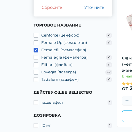
Сбросить
Уточнить
ТОРГОВОЕ НАЗВАНИЕ
Cenforce (ценфорс)
+1
Female Up (фемале ап)
+1
Femalefil (фемалефил)
Femalegra (фемалегра)
+1
Фем
(Fem
Fliban (флибан)
+1
жен
Lovegra (ловегра)
+2
В на
Tadafem (тадафем)
+1
от
2
ДЕЙСТВУЮЩЕЕ ВЕЩЕСТВО
тадалафил
1
ДОЗИРОВКА
10 мг
1