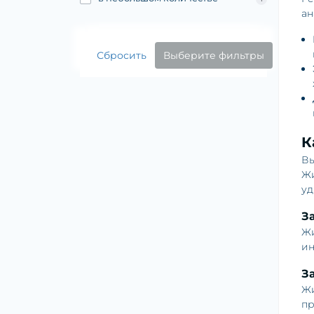
ан
Сбросить
Выберите фильтры
К
Вы
Жи
уд
З
Жи
ин
З
Жи
пр