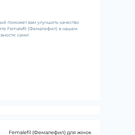
орый поможет вам улучшить качество
те Femalefil (Фемалефил) в нашем
ивности сами!
Femalefil (Фемалефил) для жінок