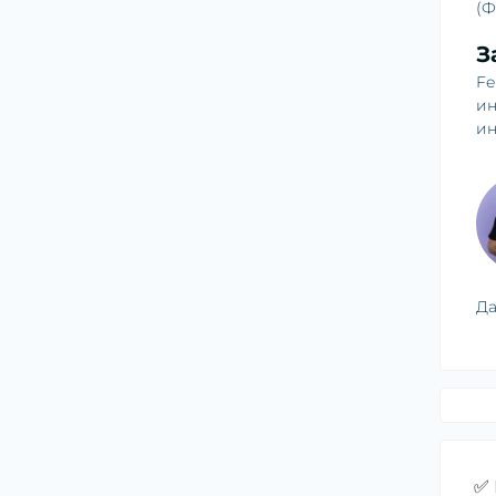
(Ф
З
Fe
ин
ин
Да
✅ 