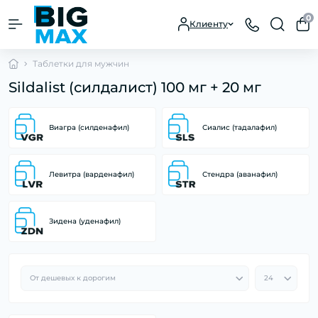
0
Клиенту
Таблетки для мужчин
Sildalist (силдалист) 100 мг + 20 мг
Виагра (силденафил)
Сиалис (тадалафил)
Левитра (варденафил)
Стендра (аванафил)
Зидена (уденафил)