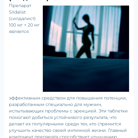
Препарат
Sildalist
(силдалист)
100 мг + 20 мг
является
эффективным средством для повышения потенции,
разработанным специально для мужчин,
испытывающих проблемы с эрекцией. Эти таблетки
помогают добиться устойчивого результата, что
делает их популярными среди тех, кто стремится
улучшить качество своей интимной жизни. Главный
компонент препарата способствует улучшению