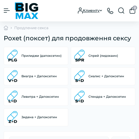
0
Клиенту
Продление секса
Poxet (поксет) для продовження сексу
Прилиджи (дапоксетин)
Спрей (лидокаин)
Виагра + Дапоксетин
Сиалис + Дапоксетин
Левитра + Дапоксетин
Стендра + Дапоксетин
Зидена + Дапоксетин