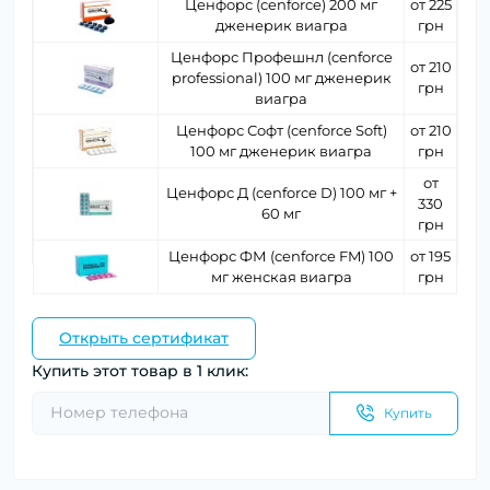
Ценфорс (cenforce) 200 мг
от 225
дженерик виагра
грн
Ценфорс Профешнл (cenforce
от 210
professional) 100 мг дженерик
грн
виагра
Ценфорс Софт (cenforce Soft)
от 210
100 мг дженерик виагра
грн
от
Ценфорс Д (cenforce D) 100 мг +
330
60 мг
грн
Ценфорс ФМ (cenforce FM) 100
от 195
мг женская виагра
грн
Открыть сертификат
Купить этот товар в 1 клик:
Купить