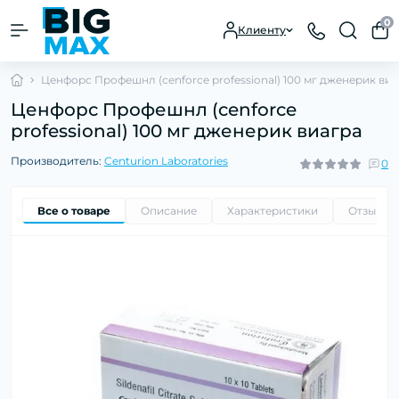
0
Клиенту
Ценфорс Профешнл (cenforce professional) 100 мг дженерик виа
Ценфорс Профешнл (cenforce
professional) 100 мг дженерик виагра
Производитель:
Centurion Laboratories
0
Все о товаре
Описание
Характеристики
Отзывы