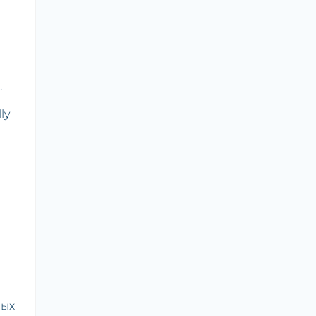
.
ly
мых