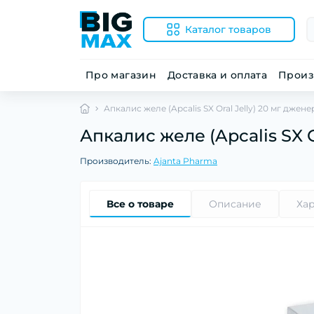
Каталог товаров
Про магазин
Доставка и оплата
Произ
Апкалис желе (Apcalis SX Oral Jelly) 20 мг джен
Апкалис желе (Apcalis SX 
Производитель:
Ajanta Pharma
Все о товаре
Описание
Ха