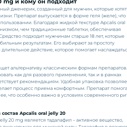
 20 mg и кому он подходит
ный дженерик, созданный для мужчин, которые хотят
зни. Препарат выпускается в форме геля (желе), что
пользовании. Благодаря жидкой текстуре Apcalis oral
ганизмом, чем традиционные таблетки, обеспечивая
Средство подходит мужчинам старше 18 лет, которые
бильным результатам. Его выбирают за простоту
 длительное действие, которое помогает наслаждать
 ищет альтернативу классическим формам препаратов
ьзовать как для разового применения, так и в рамках
ветствует рекомендациям. Удобная упаковка позволяе
 делает процесс приема комфортным. Препарат помог
ее, что особенно важно в условиях современного ри
остав Apcalis oral jelly 20
elly 20 mg является тадалафил – активное вещество,
в дженериках для мужской силы. Тадалафил в дозиро