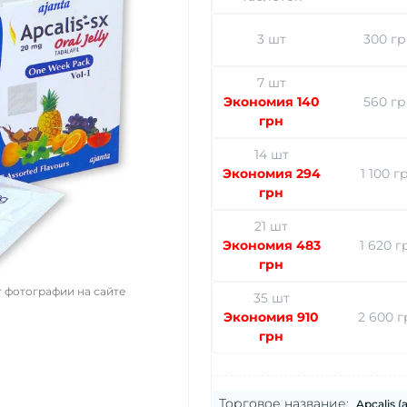
3 шт
300 г
7 шт
Экономия 140
560 г
грн
14 шт
Экономия 294
1 100 г
грн
21 шт
Экономия 483
1 620 г
грн
 фотографии на сайте
35 шт
Экономия 910
2 600 г
грн
Торговое название:
Apcalis 