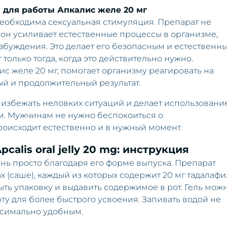
 для работы Апкалис желе 20 мг
необходима сексуальная стимуляция. Препарат не
 он усиливает естественные процессы в организме,
збуждения. Это делает его безопасным и естественн
 только тогда, когда это действительно нужно.
ис желе 20 мг, помогает организму реагировать на
й и продолжительный результат.
 избежать неловких ситуаций и делает использовани
. Мужчинам не нужно беспокоиться о
роисходит естественно и в нужный момент.
alis oral jelly 20 mg: инструкция
очень просто благодаря его форме выпуска. Препарат
х (саше), каждый из которых содержит 20 мг тадалафи
ть упаковку и выдавить содержимое в рот. Гель мож
рту для более быстрого усвоения. Запивать водой не
аксимально удобным.