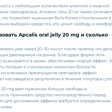
мость с небольшим количеством алкоголя и жирной
гими препаратами. Апкалис гель 20 мг также отличает
, что позволяет мужчинам быть более спонтанными в
рным выбором среди тех, кто ценит свободу и комфор
вать Apcalis oral jelly 20 mg и сколько
йствовать уже через 20–30 минут после приема, что дел
щих дженериков на рынке. Благодаря форме геля
 всасывается в кровь, обеспечивая скорый эффект. Э
быть готовым к спонтанным моментам близости.
 из ключевых преимуществ препарата: эффект
яет наслаждаться результатом в течение полутора суто
lly 20 mg дает мужчинам больше свободы в
ость принимать средство непосредственно перед
что для достижения эффекта требуется определенная
 ниже.