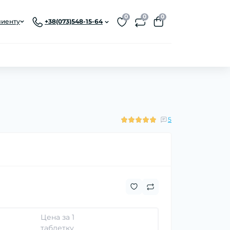
0
0
0
лиенту
+38(073)548-15-64
5
Цена за 1
а
таблетку