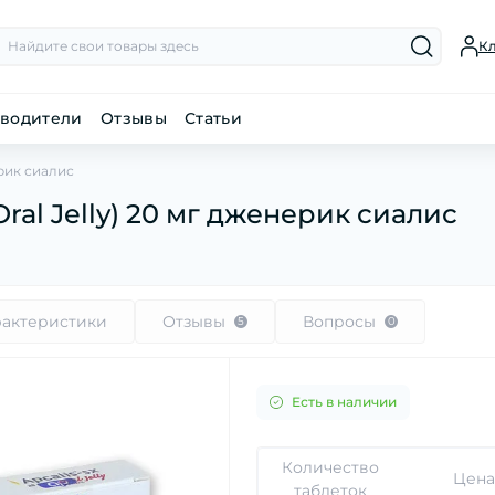
К
водители
Отзывы
Статьи
ерик сиалис
Oral Jelly) 20 мг дженерик сиалис
рактеристики
Отзывы
Вопросы
5
0
Есть в наличии
Количество
Цен
таблеток