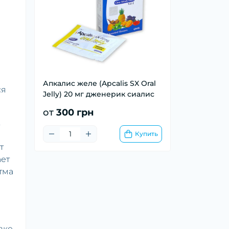
Апкалис желе (Apcalis SX Oral
ся
Jelly) 20 мг дженерик сиалис
от
300 грн
.
Купить
т
ает
тма
вке