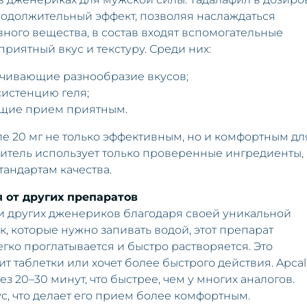
родолжительный эффект, позволяя наслаждаться
вного вещества, в состав входят вспомогательные
риятный вкус и текстуру. Среди них:
ечивающие разнообразие вкусов;
истенцию геля;
ющие прием приятным.
е 20 мг не только эффективным, но и комфортным дл
дитель использует только проверенные ингредиенты,
андартам качества.
я от других препаратов
ди других дженериков благодаря своей уникальной
к, которые нужно запивать водой, этот препарат
егко проглатывается и быстро растворяется. Это
ит таблетки или хочет более быстрого действия. Apcal
ез 20–30 минут, что быстрее, чем у многих аналогов.
ус, что делает его прием более комфортным.