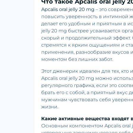
Что такое Apcalis oral jelly
Apcalis oral jelly 20 mg
– это современ
повысить уверенность в интимной жи
делает его удобным и приятным в ис
jelly 20 mg быстрее усваивается ор
скорый и продолжительный эффект. 
стремятся к ярким ощущениям и ста
применения, разнообразие вкусов и
моментом без лишних забот.
Этот дженерик идеален для тех, кто
Apcalis oral jelly 20 mg можно испол
регулярного графика, если это соот
брать его с собой, а приятный вкус
мужчинам чувствовать себя уверенн
жизни.
Какие активные вещества входят в с
Основным компонентом Apcalis oral j
которое уже зарекомендовало себя 