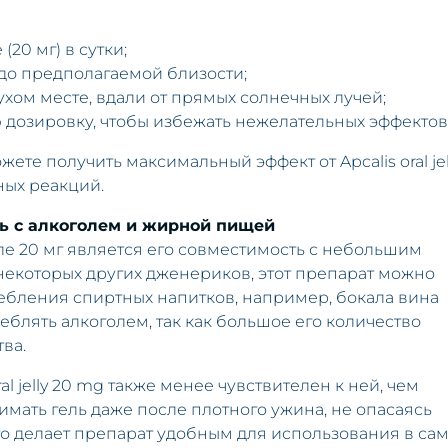
20 мг) в сутки;
 до предполагаемой близости;
ухом месте, вдали от прямых солнечных лучей;
озировку, чтобы избежать нежелательных эффектов
те получить максимальный эффект от Apcalis oral jel
ных реакций.
ть с алкоголем и жирной пищей
е 20 мг является его совместимость с небольшим
 некоторых других дженериков, этот препарат можно
бления спиртных напитков, например, бокала вина
еблять алкоголем, так как большое его количество
ва.
al jelly 20 mg также менее чувствителен к ней, чем
мать гель даже после плотного ужина, не опасаясь
то делает препарат удобным для использования в са