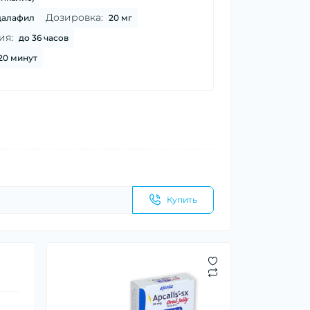
Дозировка:
далафил
20 мг
ия:
до 36 часов
 20 минут
Купить