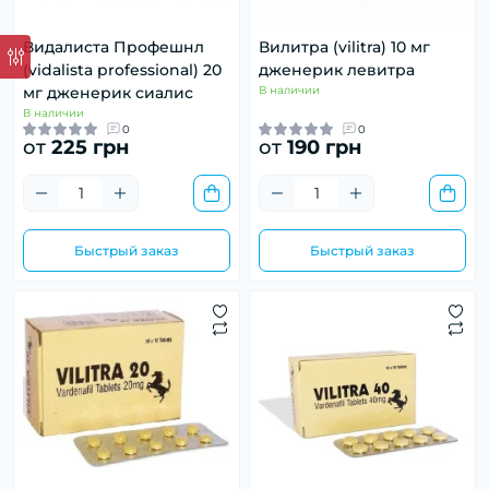
Видалиста Профешнл
Вилитра (vilitra) 10 мг
(vidalista professional) 20
дженерик левитра
мг дженерик сиалис
В наличии
В наличии
0
0
от
225 грн
от
190 грн
Быстрый заказ
Быстрый заказ