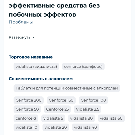
эффективные средства без
побочных эффектов
Проблемы
с
потенцией
Развернуть
могут
возникать
по разным
Торговое название
причинам,
и сегодня
vidalista (видалиста)
cenforce (ценфорс)
на рынке
Совместимость с алкоголем
существует
множество
Таблетки для потенции совместимые с алкоголем
препаратов,
обещающих
Cenforce 200
Cenforce 150
Cenforce 100
улучшить
Cenforce 50
Cenforce 25
Vidalista 2.5
сексуальную функцию. Однако
таблетки для
cenforce d
vidalista 5
vidalista 80
vidalista 60
потенции
, которые можно купить в нашем каталоге
по доступной цене, могут решить данную проблему.
vidalista 10
vidalista 20
vidalista 40