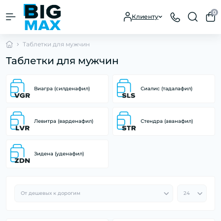
0
Клиенту
Таблетки для мужчин
Таблетки для мужчин
Виагра (силденафил)
Сиалис (тадалафил)
Левитра (варденафил)
Стендра (аванафил)
Зидена (уденафил)