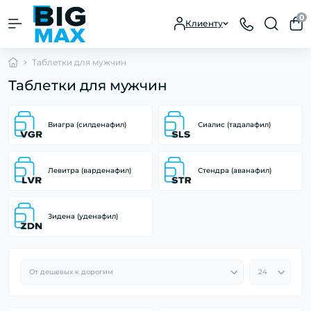
0
Клиенту
Таблетки для мужчин
Таблетки для мужчин
Виагра (силденафил)
Сиалис (тадалафил)
Левитра (варденафил)
Стендра (аванафил)
Зидена (уденафил)