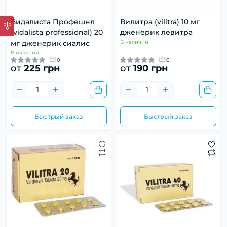
Видалиста Профешнл
Вилитра (vilitra) 10 мг
(vidalista professional) 20
дженерик левитра
мг дженерик сиалис
В наличии
В наличии
0
0
от
225 грн
от
190 грн
Быстрый заказ
Быстрый заказ