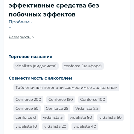
эффективные средства без
побочных эффектов
Проблемы
с
потенцией
Развернуть
могут
возникать
по разным
Торговое название
причинам,
и сегодня
vidalista (видалиста)
cenforce (ценфорс)
на рынке
Совместимость с алкоголем
существует
множество
Таблетки для потенции совместимые с алкоголем
препаратов,
обещающих
Cenforce 200
Cenforce 150
Cenforce 100
улучшить
Cenforce 50
Cenforce 25
Vidalista 2.5
сексуальную функцию. Однако
таблетки для
cenforce d
vidalista 5
vidalista 80
vidalista 60
потенции
, которые можно купить в нашем каталоге
по доступной цене, могут решить данную проблему.
vidalista 10
vidalista 20
vidalista 40